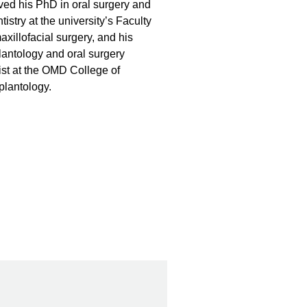
ved his PhD in oral surgery and
istry at the university’s Faculty
xillofacial surgery, and his
plantology and oral surgery
ist at the OMD College of
plantology.