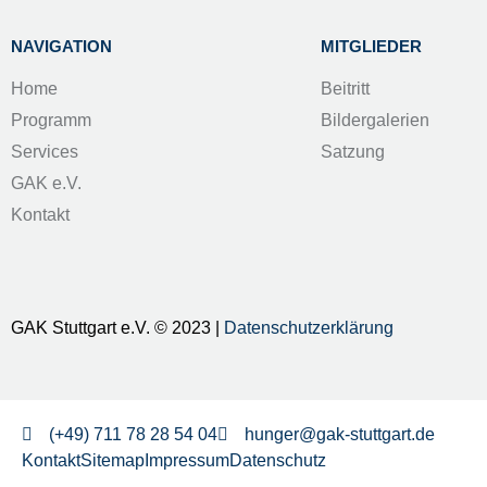
NAVIGATION
MITGLIEDER
Home
Beitritt
Programm
Bildergalerien
Services
Satzung
GAK e.V.
Kontakt
GAK Stuttgart e.V. © 2023 |
Datenschutzerklärung
(+49) 711 78 28 54 04
hunger@gak-stuttgart.de
Kontakt
Sitemap
Impressum
Datenschutz