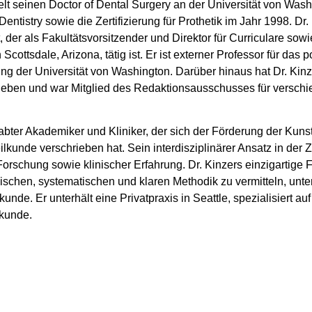
elt seinen Doctor of Dental Surgery an der Universität von Was
entistry sowie die Zertifizierung für Prothetik im Jahr 1998. Dr. 
, der als Fakultätsvorsitzender und Direktor für Curriculare 
Scottsdale, Arizona, tätig ist. Er ist externer Professor für da
ng der Universität von Washington. Darüber hinaus hat Dr. Kinze
ieben und war Mitglied des Redaktionsausschusses für versch
gabter Akademiker und Kliniker, der sich der Förderung der Kun
lkunde verschrieben hat. Sein interdisziplinärer Ansatz in der 
Forschung sowie klinischer Erfahrung. Dr. Kinzers einzigartige 
gischen, systematischen und klaren Methodik zu vermitteln, unt
unde. Er unterhält eine Privatpraxis in Seattle, spezialisiert a
lkunde.