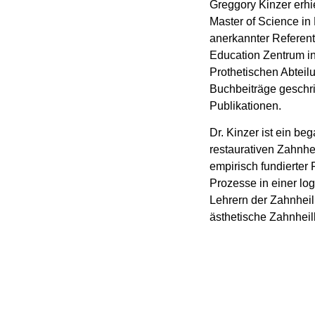
Greggory Kinzer erhi
Master of Science in D
anerkannter Referent
Education Zentrum in 
Prothetischen Abteilu
Buchbeiträge geschr
Publikationen.
Dr. Kinzer ist ein be
restaurativen Zahnhei
empirisch fundierter 
Prozesse in einer lo
Lehrern der Zahnheilk
ästhetische Zahnhei